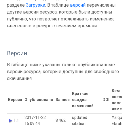
разделе
Загрузки
. В таблице
версий
перечислены
другие версии ресурса, которые были доступны
публично, что позволяет отслеживать изменения,
внесенные в ресурс с течением времени.
Версии
В таблице ниже указаны только опубликованные
версии ресурса, которые доступны для свободного
скачивания.
Кем
Краткая
внесены
Версия
Опубликовано
Записи
сводка
DOI
последн
изменений
изменен
2017-11-22
updated
Ya'qub
1.1
8 462
15:09:44
citation
Ebrahim