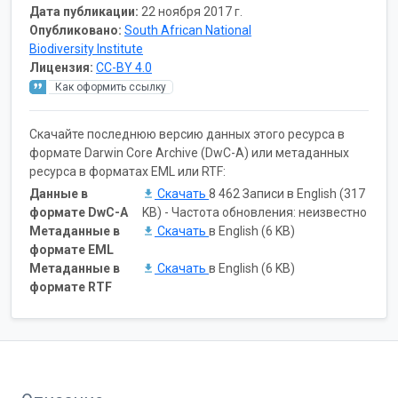
Дата публикации:
22 ноября 2017 г.
Опубликовано:
South African National
Biodiversity Institute
Лицензия:
CC-BY 4.0
Как оформить ссылку
Скачайте последнюю версию данных этого ресурса в
формате Darwin Core Archive (DwC-A) или метаданных
ресурса в форматах EML или RTF:
Данные в
Скачать
8 462 Записи в English (317
формате DwC-A
KB) - Частота обновления: неизвестно
Метаданные в
Скачать
в English (6 KB)
формате EML
Метаданные в
Скачать
в English (6 KB)
формате RTF