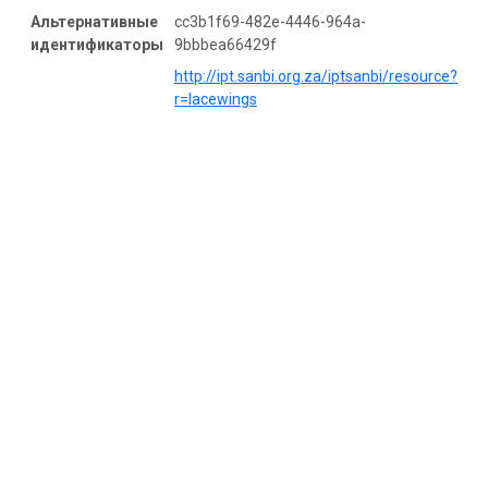
Альтернативные
cc3b1f69-482e-4446-964a-
идентификаторы
9bbbea66429f
http://ipt.sanbi.org.za/iptsanbi/resource?
r=lacewings