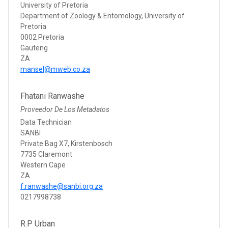
University of Pretoria
Department of Zoology & Entomology, University of
Pretoria
0002 Pretoria
Gauteng
ZA
mansel@mweb.co.za
Fhatani Ranwashe
Proveedor De Los Metadatos
Data Technician
SANBI
Private Bag X7, Kirstenbosch
7735 Claremont
Western Cape
ZA
f.ranwashe@sanbi.org.za
0217998738
R.P Urban