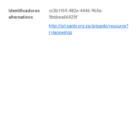
Identificadores
cc3b1f69-482e-4446-964a-
alternativos
9bbbea66429f
http://ipt.sanbi.org.za/iptsanbi/resource?
r=lacewings