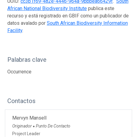
UUID:
cc3b1f69-482e-4446-964a-9bbbea66429f
.
South
African National Biodiversity Institute
publica este
recurso y está registrado en GBIF como un publicador de
datos avalado por
South African Biodiversity Information
Facility
.
Palabras clave
Occurrence
Contactos
Mervyn Mansell
Originador
Punto De Contacto
●
Project Leader