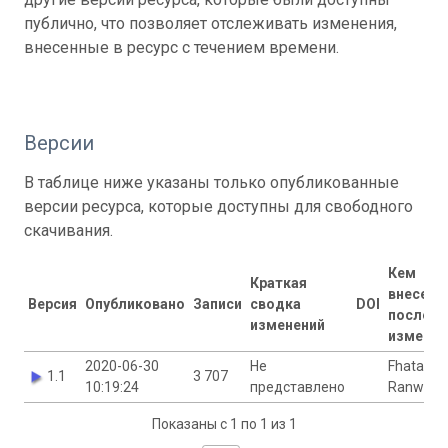
публично, что позволяет отслеживать изменения,
внесенные в ресурс с течением времени.
Версии
В таблице ниже указаны только опубликованные
версии ресурса, которые доступны для свободного
скачивания.
Кем
Краткая
внесены
Версия
Опубликовано
Записи
сводка
DOI
последн
изменений
изменен
2020-06-30
Не
Fhatani
1.1
3 707
10:19:24
представлено
Ranwash
Показаны с 1 по 1 из 1