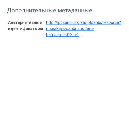
Дополнительные метаданные
Альтернативные
http://ipt.sanbi.org.za/iptsanbi/resource?
идентификаторы
r=seakeys-sanbi_modern-
harrison_2013_v1