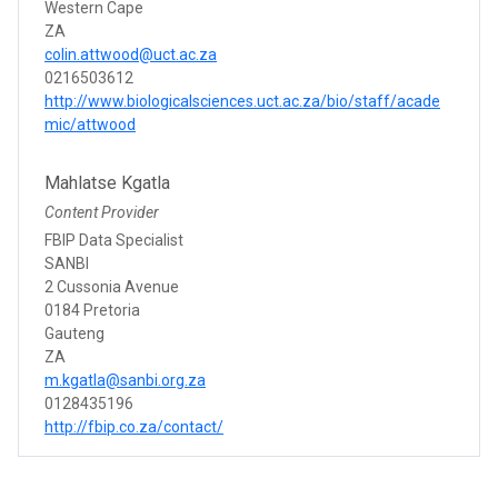
Western Cape
ZA
colin.attwood@uct.ac.za
0216503612
http://www.biologicalsciences.uct.ac.za/bio/staff/acade
mic/attwood
Mahlatse Kgatla
Content Provider
FBIP Data Specialist
SANBI
2 Cussonia Avenue
0184 Pretoria
Gauteng
ZA
m.kgatla@sanbi.org.za
0128435196
http://fbip.co.za/contact/